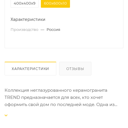
400х400х9
600х600х10
Характеристики
Производство
—
Россия
ХАРАКТЕРИСТИКИ
ОТЗЫВЫ
Коллекция неглазурованного керамогранита
TREND предназначается для всех, кто хочет
оформить свой дом по последней моде. Одна из
важнейших тенденций сегодняшнего дня –
использование керамичекого гранита во
внутренней и внешней отделке. Серия TREND