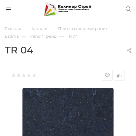
—
—
—
Главная
Каталог
Плитка и керамогранит
—
—
Estima
Trend / Тренд
TR 04
TR 04