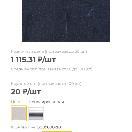
Розничная цена (при заказе до 50 шт)
1 115.31
₽
/шт
Средний опт (при заказе от 50 до 100 шт)
Крупный опт (при заказе от 100 шт)
20
₽
/шт
Цвет
—
Неполированная
ФОРМАТ
—
600х600х10