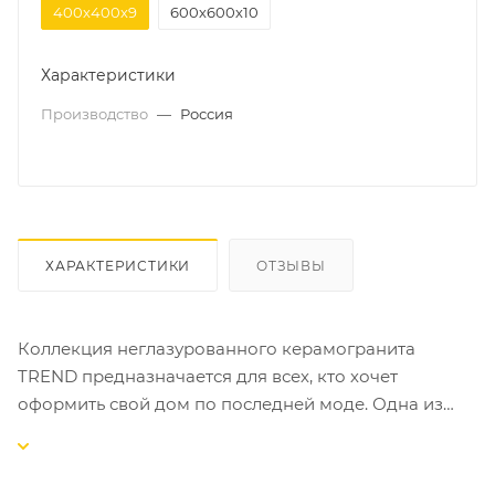
400х400х9
600х600х10
Характеристики
Производство
—
Россия
ХАРАКТЕРИСТИКИ
ОТЗЫВЫ
Коллекция неглазурованного керамогранита
TREND предназначается для всех, кто хочет
оформить свой дом по последней моде. Одна из
важнейших тенденций сегодняшнего дня –
использование керамичекого гранита во
внутренней и внешней отделке. Серия TREND