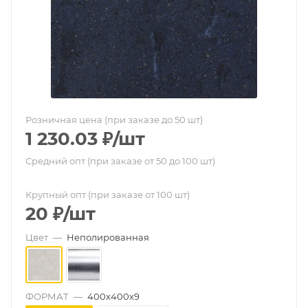
Розничная цена (при заказе до 50 шт)
1 230.03
₽
/шт
Средний опт (при заказе от 50 до 100 шт)
Крупный опт (при заказе от 100 шт)
20
₽
/шт
Цвет
—
Неполированная
ФОРМАТ
—
400х400х9