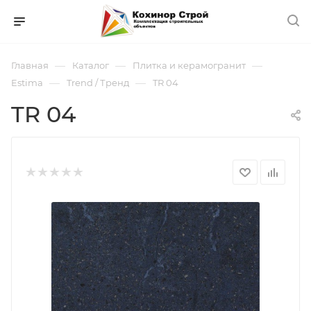
—
—
—
Главная
Каталог
Плитка и керамогранит
—
—
Estima
Trend / Тренд
TR 04
TR 04