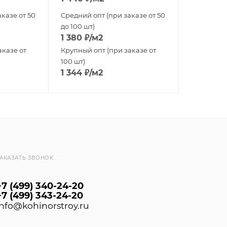
казе от 50
Средний опт (при заказе от 50
до 100 шт)
1 380
₽
/м2
аказе от
Крупный опт (при заказе от
100 шт)
1 344
₽
/м2
АКАЗАТЬ ЗВОНОК
+7 (499) 340-24-20
+7 (499) 343-24-20
info@kohinorstroy.ru