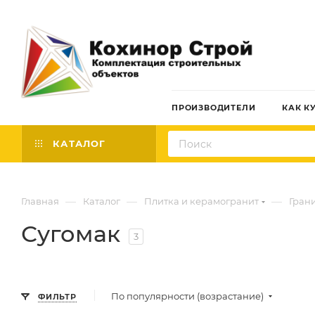
ПРОИЗВОДИТЕЛИ
КАК К
КАТАЛОГ
—
—
—
Главная
Каталог
Плитка и керамогранит
Гран
Сугомак
3
По популярности (возрастание)
ФИЛЬТР