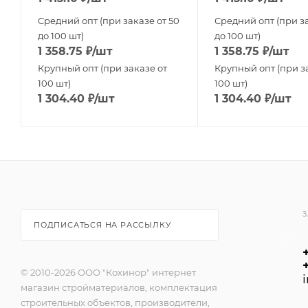
Средний опт (при заказе от 50
Средний опт (при за
до 100 шт)
до 100 шт)
1 358.75
₽
/шт
1 358.75
₽
/шт
Крупный опт (при заказе от
Крупный опт (при з
100 шт)
100 шт)
1 304.40
₽
/шт
1 304.40
₽
/шт
З
ПОДПИСАТЬСЯ НА РАССЫЛКУ
© 2010-2026 ООО "Кохинор" интернет
магазин стройматериалов, комплектация
строительных объектов, производители,