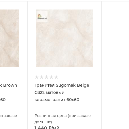
k Brown
Гранитея Sugomak Beige
G322 матовый
х60
керамогранит 60х60
и заказе
Розничная цена (при заказе
до 50 шт)
1 440
₽
/м2