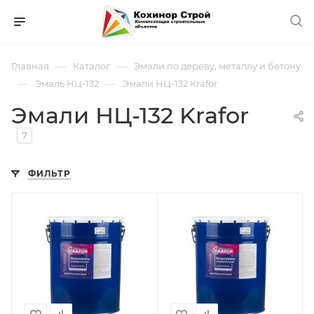
—
—
Главная
Каталог
Эмали по дереву, металлу и бетону
—
—
Эмаль НЦ-132
Эмали НЦ-132 Krafor
Эмали НЦ-132 Krafor
7
ФИЛЬТР