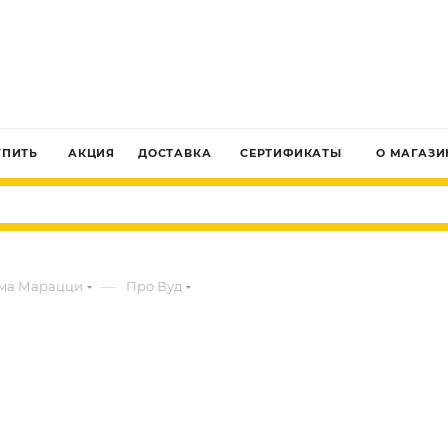
ЗАКАЗАТЬ ЗВОНОК
УПИТЬ
АКЦИЯ
ДОСТАВКА
СЕРТИФИКАТЫ
О МАГАЗИ
—
ма Марацци
Про Вуд