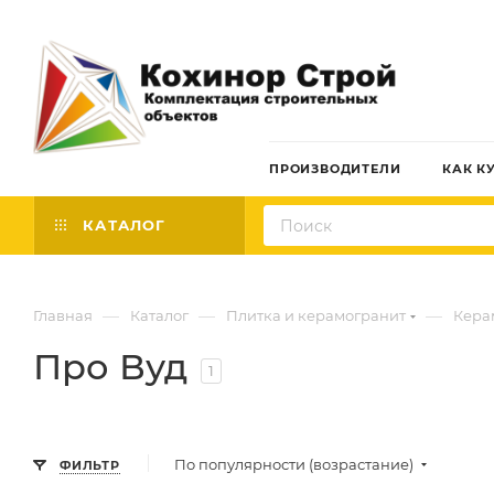
ПРОИЗВОДИТЕЛИ
КАК К
КАТАЛОГ
—
—
—
Главная
Каталог
Плитка и керамогранит
Кера
Про Вуд
1
По популярности (возрастание)
ФИЛЬТР