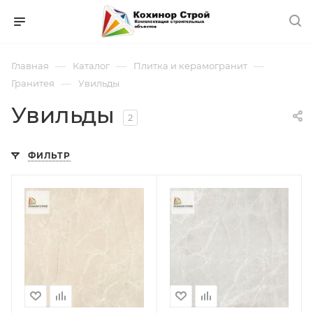
—
—
—
Главная
Каталог
Плитка и керамогранит
—
Гранитея
Увильды
Увильды
2
ФИЛЬТР