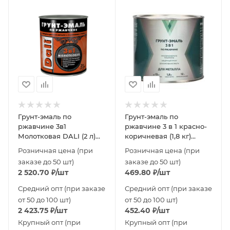
Грунт-эмаль по
Грунт-эмаль по
ржавчине 3в1
ржавчине 3 в 1 красно-
Молотковая DALI (2 л)
коричневая (1,8 кг)
серебристый
Новоколор
Розничная цена (при
Розничная цена (при
заказе до 50 шт)
заказе до 50 шт)
2 520.70
₽
/шт
469.80
₽
/шт
Средний опт (при заказе
Средний опт (при заказе
от 50 до 100 шт)
от 50 до 100 шт)
2 423.75
₽
/шт
452.40
₽
/шт
Крупный опт (при
Крупный опт (при