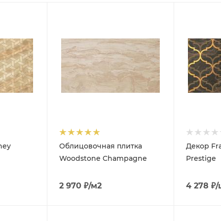
ney
Облицовочная плитка
Декор Fr
Woodstone Champagne
Prestige
2 970
₽
/м2
4 278
₽
/