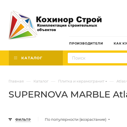
ПРОИЗВОДИТЕЛИ
КАК К
КАТАЛОГ
—
—
—
Главная
Каталог
Плитка и керамогранит
Atlas
SUPERNOVA MARBLE Atla
По популярности (возрастание)
ФИЛЬТР