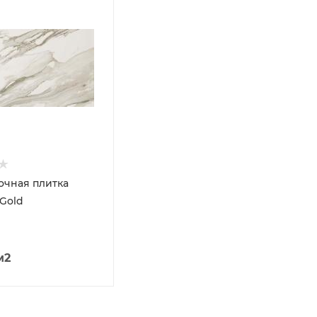
чная плитка
 Gold
м2