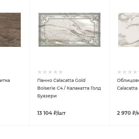
итка
Панно Calacatta Gold
Облицово
Boiserie C4 / Калакатта Голд
Calacatta
Буазери
13 104
₽
/шт
2 970
₽
/