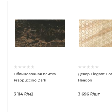
Облицовочная плитка
Декор Elegant Ho
Frappuccino Dark
Heagon
3 114
₽
/м2
3 696
₽
/шт