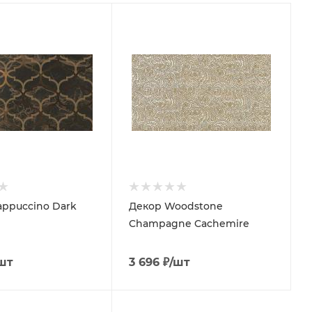
appuccino Dark
Декор Woodstone
Champagne Cachemire
шт
3 696
₽
/шт