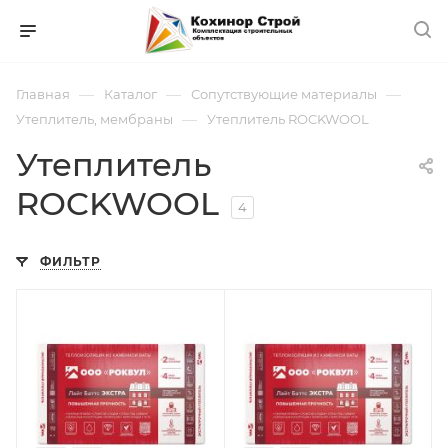
—
—
—
Главная
Каталог
Сопутствующие материалы
—
Утеплитель, мембраны
Утеплитель ROCKWOOL
Утеплитель
ROCKWOOL
4
ФИЛЬТР