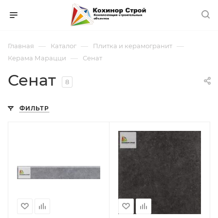
—
—
—
Главная
Каталог
Плитка и керамогранит
—
Керама Марацци
Сенат
Сенат
8
ФИЛЬТР