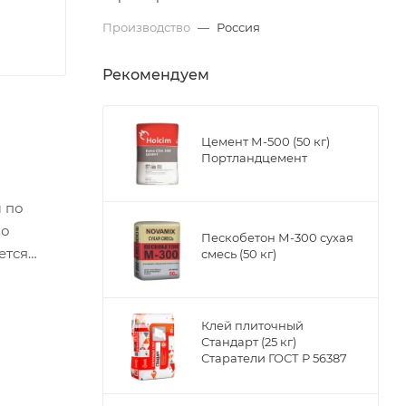
Производство
—
Россия
Рекомендуем
Цемент М-500 (50 кг)
Портландцемент
м по
во
Пескобетон М-300 сухая
ется
смесь (50 кг)
 упаковок
Клей плиточный
Стандарт (25 кг)
Старатели ГОСТ Р 56387
 упаковок