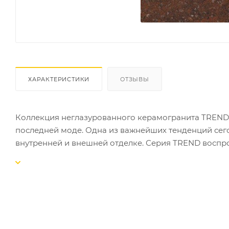
ХАРАКТЕРИСТИКИ
ОТЗЫВЫ
Коллекция неглазурованного керамогранита TREND п
последней моде. Одна из важнейших тенденций сег
внутренней и внешней отделке. Серия TREND воспр
объемной, даже трехмерной: гранулы и вены уходят
Размер плитки : 400х400х9 мм. неполированный / полир
на поддоне - 48 шт. Вес - 1369 кг.
Размер плитки : 600х600х10мм. неполированный / полир