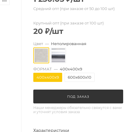
Средний опт (при заказе от 50 до 100 шт)
Крупный опт (при заказе от 100 шт)
20
₽
/шт
Цвет
—
Неполированная
ФОРМАТ
—
400х400х9
400х400х9
600х600х10
ПОД ЗАКАЗ
Наши менеджеры обязательно свяжутся с вами
и уточнят условия заказа
Характеристики