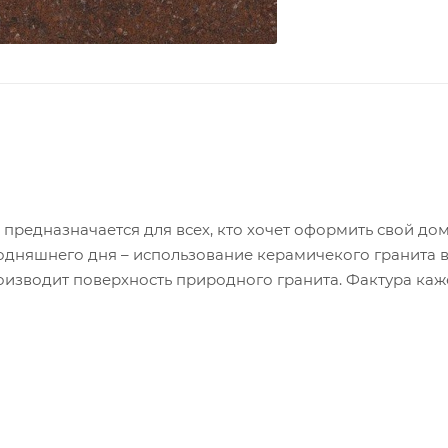
редназначается для всех, кто хочет оформить свой до
одняшнего дня – использование керамичекого гранита 
оизводит поверхность природного гранита. Фактура каж
 в самую глубину материала.
ованный - 1,6 м2 / 10 шт / 28,5 кг. - в упаковке. Кол-во
ованный - 1,44 м2 / 4 шт / 36,6 кг. - в упаковке. Кол-во