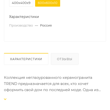
400х400х9
600х600х10
Характеристики
Производство
—
Россия
ХАРАКТЕРИСТИКИ
ОТЗЫВЫ
Коллекция неглазурованного керамогранита
TREND предназначается для всех, кто хочет
оформить свой дом по последней моде. Одна из
важнейших тенденций сегодняшнего дня –
использование керамичекого гранита во
внутренней и внешней отделке. Серия TREND