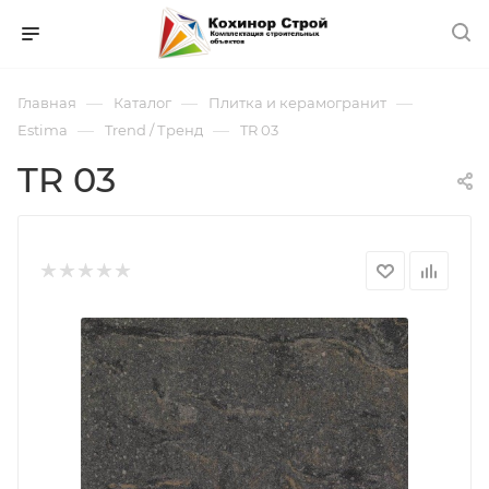
—
—
—
Главная
Каталог
Плитка и керамогранит
—
—
Estima
Trend / Тренд
TR 03
TR 03