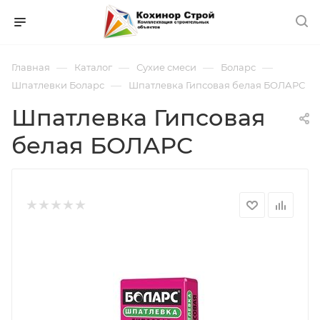
—
—
—
—
Главная
Каталог
Сухие смеси
Боларс
—
Шпатлевки Боларс
Шпатлевка Гипсовая белая БОЛАРС
Шпатлевка Гипсовая
белая БОЛАРС