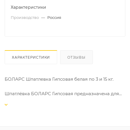
Характеристики
Производство
—
Россия
ХАРАКТЕРИСТИКИ
ОТЗЫВЫ
БОЛАРС Шпатлевка Гипсовая белая по 3 и 15 кг.
Шпатлёвка БОЛАРС Гипсовая предназначена для
финишной отделки стен и потолков внутри
помещений с нормальной влажностью под
последующую окраску и оклейку обоями. Позволяет
производить предварительное выравнивание
поверхностей слоем до 5 мм. Применяется для