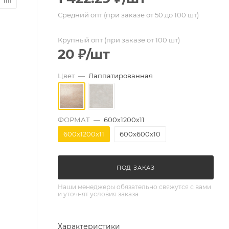
Средний опт (при заказе от 50 до 100 шт)
Крупный опт (при заказе от 100 шт)
20
₽
/шт
Цвет
—
Лаппатированная
ФОРМАТ
—
600х1200х11
600х1200х11
600х600х10
ПОД ЗАКАЗ
Наши менеджеры обязательно свяжутся с вами
и уточнят условия заказа
Характеристики