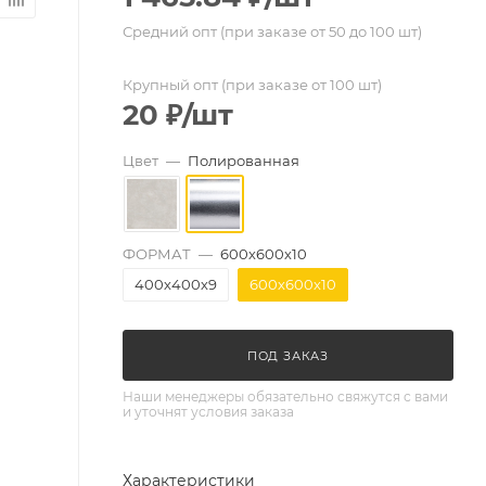
Средний опт (при заказе от 50 до 100 шт)
Крупный опт (при заказе от 100 шт)
20
₽
/шт
Цвет
—
Полированная
ФОРМАТ
—
600х600х10
400х400х9
600х600х10
ПОД ЗАКАЗ
Наши менеджеры обязательно свяжутся с вами
и уточнят условия заказа
Характеристики