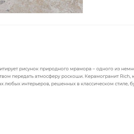
митирует рисунок природного мрамора – одного из немн
твом передать атмосферу роскоши. Керамогранит Rich, к
х любых интерьеров, решенных в классическом стиле, б
ли отель.
/ 17 шт / 26,8 кг. - в упаковке.
2 / 6 шт / 27,5 кг. - в упаковке.