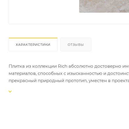
ХАРАКТЕРИСТИКИ
ОТЗЫВЫ
Плитка из коллекции Rich абсолютно достоверно и
материалов, способных с изысканностью и достоинс
прекрасный природный прототип, уместен в проекта
дорогой бутик, шикарный ресторан, салон красоты и
Размер плитки : 300х300х мм. неполированный - 1,53 м2 
Кол-во упаковок на поддоне - 40 шт. Вес - 1075 кг.
Размер плитки : 300х600х10 мм. неполированный - 1,53 м