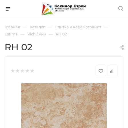
—
—
—
Главная
Каталог
Плитка и керамогранит
—
—
Estima
Rich / Рич
RH 02
RH 02