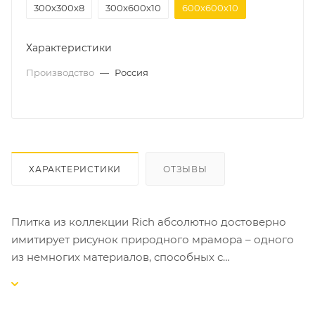
300х300х8
300х600х10
600х600х10
Характеристики
Производство
—
Россия
ХАРАКТЕРИСТИКИ
ОТЗЫВЫ
Плитка из коллекции Rich абсолютно достоверно
имитирует рисунок природного мрамора – одного
из немногих материалов, способных с
изысканностью и достоинством передать атмосферу
роскоши. Керамогранит Rich, как и его прекрасный
природный прототип, уместен в проектах любых