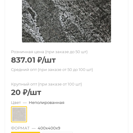
Розничная цена (при заказе до 50 шт)
837.01
₽
/шт
Средний опт (при заказе от 50 до 100 шт)
Крупный опт (при заказе от 100 шт)
20
₽
/шт
Цвет
—
Неполированная
ФОРМАТ
—
400х400х9