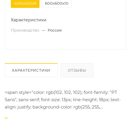
400х400х9
600х600х10
Характеристики
Производство
—
Россия
ХАРАКТЕРИСТИКИ
ОТЗЫВЫ
<span style="color: rgb(102, 102, 102); font-family: "PT
Sans", sans-serif; font-size: 13px; line-height: 18px; text-
align: justify; background-color: rgb(255, 255,
255);">Плитка из новой коллекции OLIMPIA с
зернистой, структурированной поверхностью до
мельчайших деталей копирует срез натурального