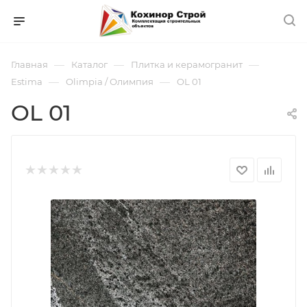
—
—
—
Главная
Каталог
Плитка и керамогранит
—
—
Estima
Olimpia / Олимпия
OL 01
OL 01