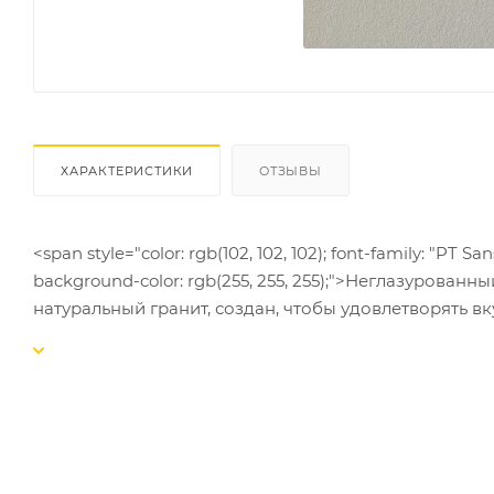
ХАРАКТЕРИСТИКИ
ОТЗЫВЫ
<span style="color: rgb(102, 102, 102); font-family: "PT Sans"
background-color: rgb(255, 255, 255);">Неглазуров
натуральный гранит, создан, чтобы удовлетворять 
первую очередь для облицовки промышленных и об
характеристик, важны стиль и красота. </span>
<div><span style="color: rgb(102, 102, 102); font-family: "PT 
background-color: rgb(255, 255, 255);">
<br />
</span></div>