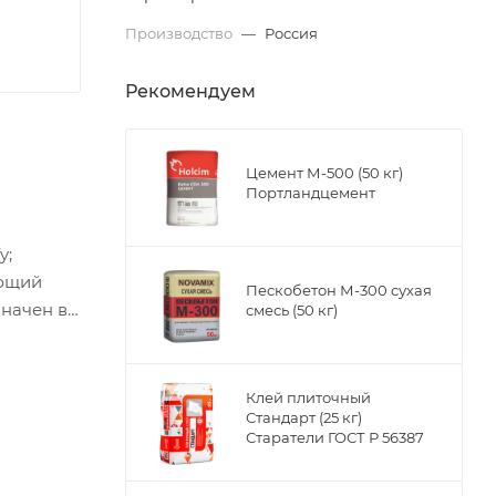
Производство
—
Россия
Рекомендуем
Цемент М-500 (50 кг)
Портландцемент
y;
ующий
Пескобетон М-300 сухая
значен в
смесь (50 кг)
х
justify;
Клей плиточный
Стандарт (25 кг)
Старатели ГОСТ Р 56387