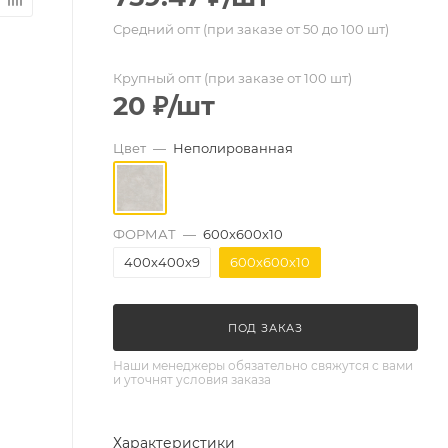
Средний опт (при заказе от 50 до 100 шт)
Крупный опт (при заказе от 100 шт)
20
₽
/шт
Цвет
—
Неполированная
ФОРМАТ
—
600х600х10
400х400х9
600х600х10
ПОД ЗАКАЗ
Наши менеджеры обязательно свяжутся с вами
и уточнят условия заказа
Характеристики