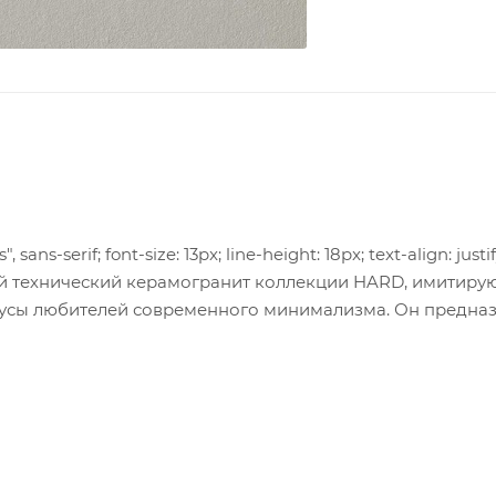
, sans-serif; font-size: 13px; line-height: 18px; text-align: justif
анный технический керамогранит коллекции HARD, имитир
вкусы любителей современного минимализма. Он предна
щественных помещений, где, помимо эксплуатационны
Sans", sans-serif; font-size: 13px; line-height: 18px; text-align: 