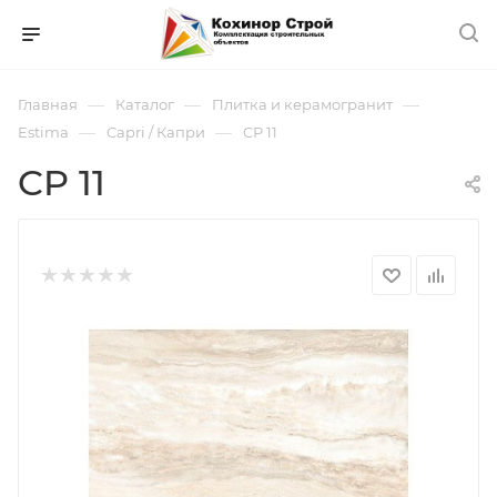
—
—
—
Главная
Каталог
Плитка и керамогранит
—
—
Estima
Capri / Капри
CP 11
CP 11