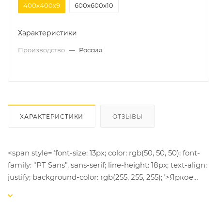
400х400х9
600х600х10
Характеристики
Производство
—
Россия
ХАРАКТЕРИСТИКИ
ОТЗЫВЫ
<span style="font-size: 13px; color: rgb(50, 50, 50); font-
family: "PT Sans", sans-serif; line-height: 18px; text-align:
justify; background-color: rgb(255, 255, 255);">Яркое
солнце, белый песок и теплые волны, невероятные
по красоте пейзажи средиземноморья – именно об
этом начинаешь думать при первом же взгляде на