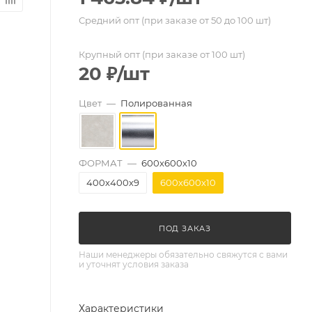
Средний опт (при заказе от 50 до 100 шт)
Крупный опт (при заказе от 100 шт)
20
₽
/шт
Цвет
—
Полированная
ФОРМАТ
—
600х600х10
400х400х9
600х600х10
ПОД ЗАКАЗ
Наши менеджеры обязательно свяжутся с вами
и уточнят условия заказа
Характеристики