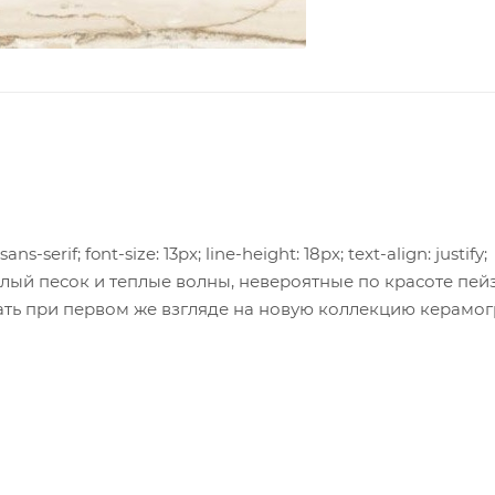
ans-serif; font-size: 13px; line-height: 18px; text-align: justify;
, белый песок и теплые волны, невероятные по красоте пе
ть при первом же взгляде на новую коллекцию керамог
ичудливо переплетаясь, не оставят сомнений что перед 
ную аристократичность любого интерьера.</span>
s", sans-serif; font-size: 13px; line-height: 18px; text-align: jus