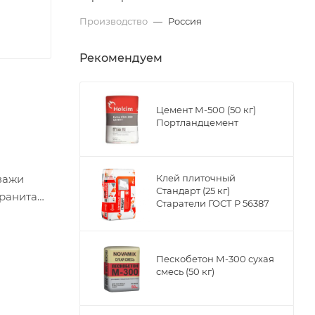
Производство
—
Россия
Рекомендуем
Цемент М-500 (50 кг)
Портландцемент
йзажи
Клей плиточный
Стандарт (25 кг)
ранита
Старатели ГОСТ Р 56387
вами
tify;
Пескобетон М-300 сухая
смесь (50 кг)