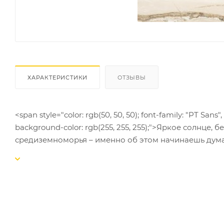
ХАРАКТЕРИСТИКИ
ОТЗЫВЫ
<span style="color: rgb(50, 50, 50); font-family: "PT Sans", s
background-color: rgb(255, 255, 255);">Яркое солнце
средиземноморья – именно об этом начинаешь дума
Capri. Пронизывающие поверхность плитки вены, пр
настоящий мрамор, способный подчеркнуть утончен
<div><span style="color: rgb(50, 50, 50); font-family: "PT San
background-color: rgb(255, 255, 255);">
<br />
</span></div>