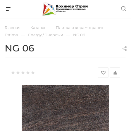
—
—
—
Главная
Каталог
Плитка и керамогранит
—
—
Estima
Energy / Энерджи
NG 06
NG 06