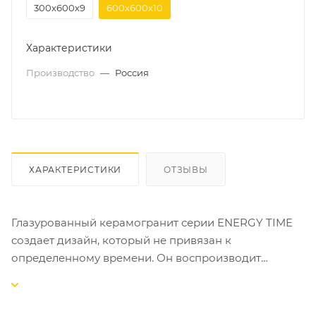
300х600х9
600х600х10
Характеристики
Производство
—
Россия
ХАРАКТЕРИСТИКИ
ОТЗЫВЫ
Глазурованный керамогранит серии ENERGY TIME
создает дизайн, который не привязан к
определенному времени. Он воспроизводит
поверхность отшлифованного годами натурального
гранита. Величавая простота и скрытая энергия
камня привносят в интерьер сильные эмоции.