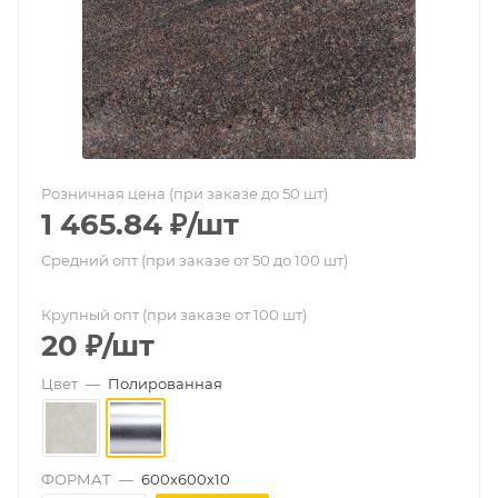
Розничная цена (при заказе до 50 шт)
1 465.84
₽
/шт
Средний опт (при заказе от 50 до 100 шт)
Крупный опт (при заказе от 100 шт)
20
₽
/шт
Цвет
—
Полированная
ФОРМАТ
—
600х600х10