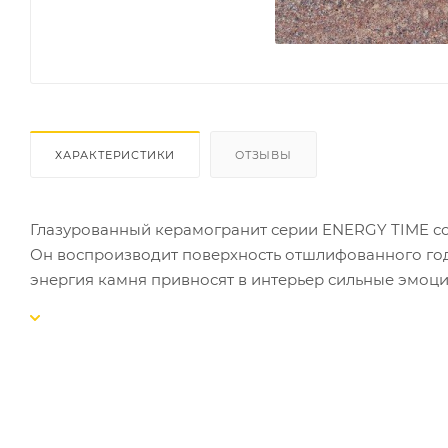
ХАРАКТЕРИСТИКИ
ОТЗЫВЫ
Глазурованный керамогранит серии ENERGY TIME со
Он воспроизводит поверхность отшлифованного года
энергия камня привносят в интерьер сильные эмоци
создавая легко воспринимаемое единство.
ENERGY производится с неполированной (натураль
Размер плитки : 300х600х10 мм. матовый/ полированный 
поддоне - 40 шт. Вес - 1100 кг.