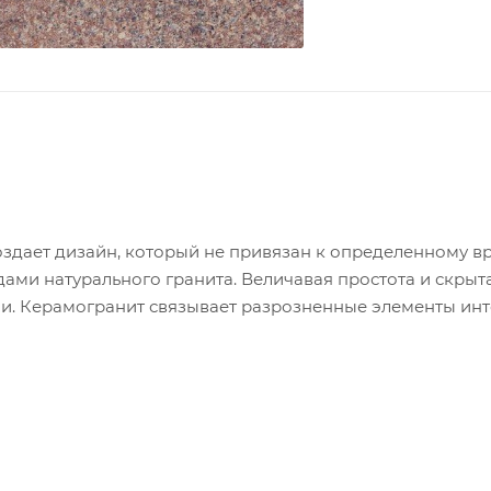
здает дизайн, который не привязан к определенному в
ми натурального гранита. Величавая простота и скрыт
и. Керамогранит связывает разрозненные элементы инт
ной) и полированной поверхностью.
- 1,08 м2 / 6 шт / 27,5 кг. - в упаковке. Кол-во упаковок