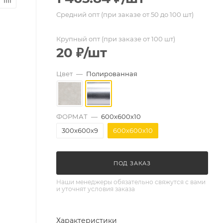
Средний опт (при заказе от 50 до 100 шт)
Крупный опт (при заказе от 100 шт)
20
₽
/шт
Цвет
—
Полированная
ФОРМАТ
—
600х600х10
300х600х9
600х600х10
ПОД ЗАКАЗ
Наши менеджеры обязательно свяжутся с вами
и уточнят условия заказа
Характеристики