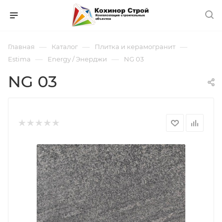
—
—
—
Главная
Каталог
Плитка и керамогранит
—
—
Estima
Energy / Энерджи
NG 03
NG 03