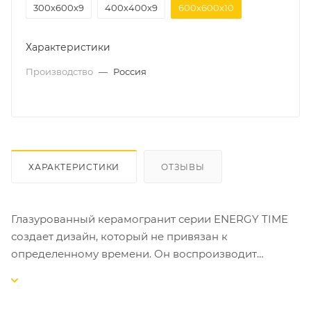
300х600х9
400х400х9
600х600х10
Характеристики
Производство
—
Россия
ХАРАКТЕРИСТИКИ
ОТЗЫВЫ
Глазурованный керамогранит серии ENERGY TIME
создает дизайн, который не привязан к
определенному времени. Он воспроизводит
поверхность отшлифованного годами натурального
гранита. Величавая простота и скрытая энергия
камня привносят в интерьер сильные эмоции.