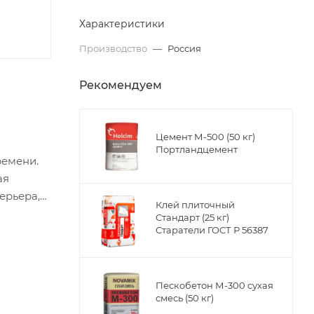
Характеристики
Производство
—
Россия
Рекомендуем
Цемент М-500 (50 кг)
Портландцемент
ремени.
ая
ерьера,
Клей плиточный
ованной
Стандарт (25 кг)
Кол-во
Старатели ГОСТ Р 56387
упаковке.
4 м2 / 4
Пескобетон М-300 сухая
смесь (50 кг)