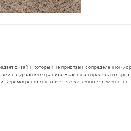
здает дизайн, который не привязан к определенному в
ми натурального гранита. Величавая простота и скрыт
и. Керамогранит связывает разрозненные элементы инт
производится с неполированной (натуральной) и полир
/ полированный - 1,08 м2 / 6 шт / 27,5 кг. - в упаковке. 
ки : 400х400х9 мм. матовый - 1,6 м2 / 10 шт / 28,5 кг. - в 
азмер плитки : 600х600х10мм. матовый/ полированный - 1,4
 30 шт. Вес - 1100 кг.