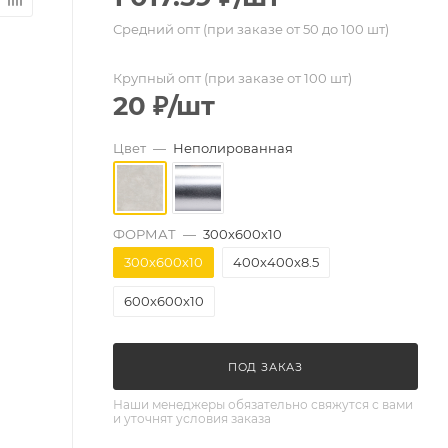
Средний опт (при заказе от 50 до 100 шт)
Крупный опт (при заказе от 100 шт)
20
₽
/шт
Цвет
—
Неполированная
ФОРМАТ
—
300х600х10
300х600х10
400х400х8.5
600х600х10
ПОД ЗАКАЗ
Наши менеджеры обязательно свяжутся с вами
и уточнят условия заказа