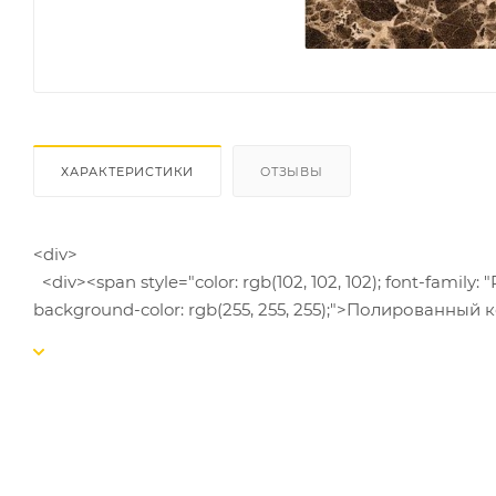
ХАРАКТЕРИСТИКИ
ОТЗЫВЫ
<div>
<div><span style="color: rgb(102, 102, 102); font-family: "PT
background-color: rgb(255, 255, 255);">Полированны
рисунком, полностью имитирующим мрамор. Цветова
средиземноморского мрамора. В плитке Elegant ра
и истинная элегантность мраморной облицовки. О
коричневый мрамор, придаст интерьеру нотки солидн
оттенков: светло-коричневого и темно-коричневого
волнистыми полосами различных цветов от белого д