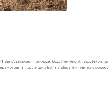
 Sans", sans-serif; font-size: 13px; line-height: 18px; text-align:
й керамогранит коллекции Estima Elegant – плитка с рос
я гамма и глубина текстуры характерна для
скрывается природная красота этой редкой разновидно
тделка искусственным камнем, полностью имитирующим
ости и аристократизма. У нас можно купить плитку Eleg
. Контрастный рисунок привлекает внимание прямыми и
о светло-шоколадного цвета.</span></div>