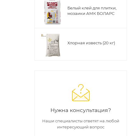
Белый клей для плитки,
 justify;
мозаики АМК БОЛАРС
Хлорная известь (20 кг)
5, 255,
55);" />
,
55);" />
55);" />
,
Нужна консультация?
Наши специалисты ответят на любой
55);" />
интересующий вопрос
,