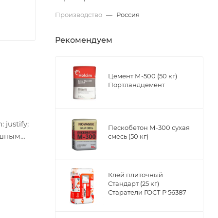
Производство
—
Россия
Рекомендуем
Цемент М-500 (50 кг)
Портландцемент
 justify;
Пескобетон М-300 сухая
кошным
смесь (50 кг)
сти камня
Клей плиточный
Стандарт (25 кг)
ant двух
Старатели ГОСТ Р 56387
ли слегка