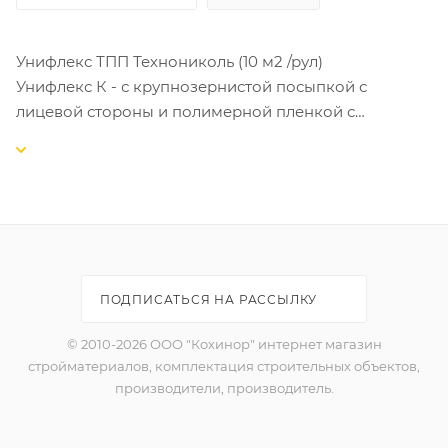
Унифлекс ТПП Технониколь (10 м2 /рул)
Унифлекс К - с крупнозернистой посыпкой с
лицевой стороны и полимерной пленкой с
наплавляемой стороны полотна; применяется для
устройства верхнего слоя гидроизоляции с защитой
от солнца
Унифлекс П- с полимерной пленкой с обеих сторон
полотна; применяется для устройства нижних слоев
в многослойной гидроизоляции строительных
конструкций.
ПОДПИСАТЬСЯ НА РАССЫЛКУ
Унифлекс получают путем двустороннего нанесения
© 2010-2026 ООО "Кохинор" интернет магазин
на стекловолокнистую или полиэфирную основу
стройматериалов, комплектация строительных объектов,
битумно-полимерного вяжущего, состоящего из
производители, производитель.
битума, СБС (стирол-бутадиен-стирол) полимерного
модификатора и минерального наполнителя (тальк,