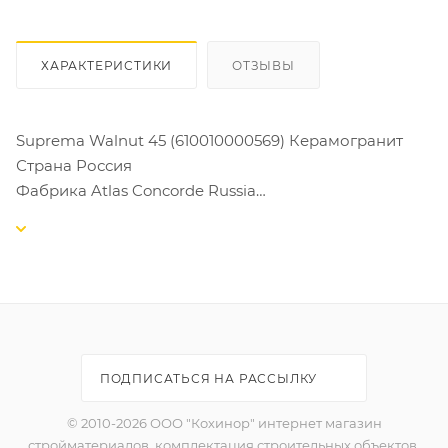
ХАРАКТЕРИСТИКИ
ОТЗЫВЫ
Suprema Walnut 45 (610010000569) Керамогранит
Страна Россия
Фабрика Atlas Concorde Russia
Заводской артикул 610010000569
Поверхность Матовая
Классика и современность. Supernova Marble – это
керамогранитная коллекция с фактурой пяти
разных по рисунку и цвету пород мрамора. Плитки
доступны в богатой гамме форматов, которые
можно складывать в оригинальные схемы укладки
ПОДПИСАТЬСЯ НА РАССЫЛКУ
для стильного и благородного оформления
современных пространств.
© 2010-2026 ООО "Кохинор" интернет магазин
стройматериалов, комплектация строительных объектов,