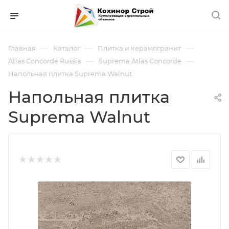
—
—
—
Главная
Каталог
Плитка и керамогранит
—
—
Atlas Concorde Russia
Suprema Atlas Concorde
Напольная плитка Suprema Walnut
Напольная плитка
Suprema Walnut