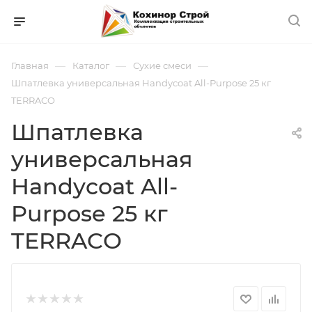
—
—
—
Главная
Каталог
Сухие смеси
Шпатлевка универсальная Handycoat All-Purpose 25 кг
TERRACO
Шпатлевка
универсальная
Handycoat All-
Purpose 25 кг
TERRACO