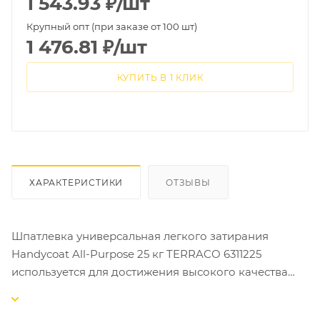
1 543.93
₽
/шт
Крупный опт (при заказе от 100 шт)
1 476.81
₽
/шт
КУПИТЬ В 1 КЛИК
ХАРАКТЕРИСТИКИ
ОТЗЫВЫ
Шпатлевка универсальная легкого затирания
Handycoat All-Purpose 25 кг TERRACO 6311225
используется для достижения высокого качества
выравнивания поверхностей под окраску, обои и
декоративные материалы. Применяется также для