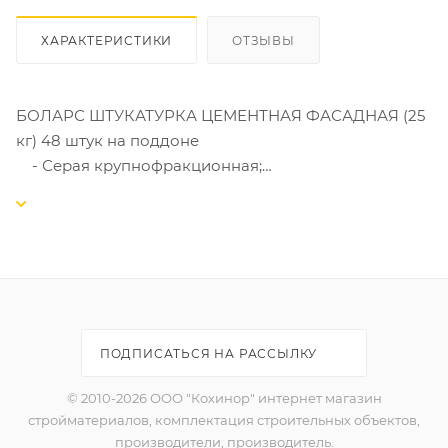
ХАРАКТЕРИСТИКИ
ОТЗЫВЫ
БОЛАРС ШТУКАТУРКА ЦЕМЕНТНАЯ ФАСАДНАЯ (25
кг) 48 штук на поддоне
- Серая крупнофракционная;
- Надежная и крепкая, с армирующими
волокнами;
- Водо- и атмосферостойкая;
- Для влажных помещений, фасадов, цоколей;
- Толщина нанесения 2-30 мм;
- Расход 13-14 кг/м²;
- Для ручного и машинного нанесения
ПОДПИСАТЬСЯ НА РАССЫЛКУ
© 2010-2026 ООО "Кохинор" интернет магазин
стройматериалов, комплектация строительных объектов,
производители, производитель.