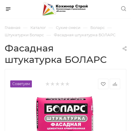
—
—
—
—
Главная
Каталог
Сухие смеси
Боларс
—
Штукатурки Боларс
Фасадная штукатурка БОЛАРС
Фасадная
штукатурка БОЛАРС
Советуем