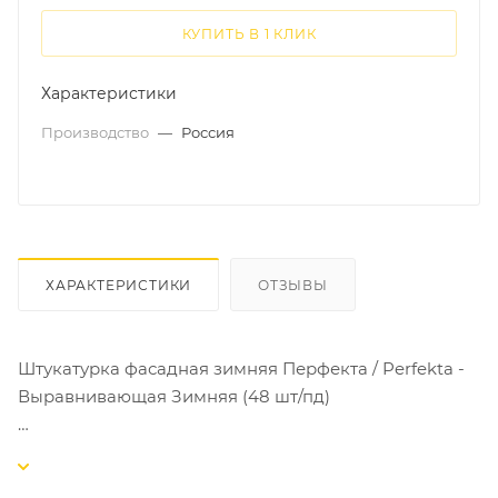
КУПИТЬ В 1 КЛИК
Характеристики
Производство
—
Россия
ХАРАКТЕРИСТИКИ
ОТЗЫВЫ
Штукатурка фасадная зимняя Перфекта / Perfekta -
Выравнивающая Зимняя (48 шт/пд)
Для выравнивания стен из бетона, кирпича и
ячеистого бетона. Отделка фасадов, цоколей и