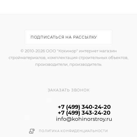
помещений с любым уровнем влажности. Для
ручного и машинного нанесения. Наносится слоем
от 10 до 40 мм без штукатурной сетки.
ПОДПИСАТЬСЯ НА РАССЫЛКУ
© 2010-2026 ООО "Кохинор" интернет магазин
стройматериалов, комплектация строительных объектов,
производители, производитель.
ЗАКАЗАТЬ ЗВОНОК
+7 (499) 340-24-20
+7 (499) 343-24-20
info@kohinorstroy.ru
ПОЛИТИКА КОНФИДЕНЦИАЛЬНОСТИ