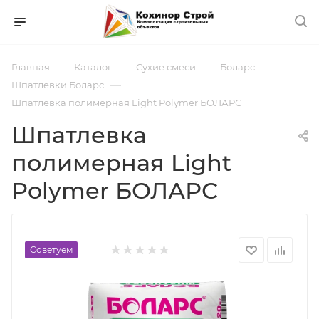
—
—
—
—
Главная
Каталог
Сухие смеси
Боларс
—
Шпатлевки Боларс
Шпатлевка полимерная Light Polymer БОЛАРС
Шпатлевка
полимерная Light
Polymer БОЛАРС
Советуем