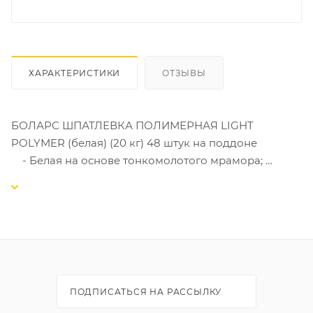
ХАРАКТЕРИСТИКИ
ОТЗЫВЫ
БОЛАРС ШПАТЛЕВКА ПОЛИМЕРНАЯ LIGHT
POLYMER (белая) (20 кг) 48 штук на поддоне
- Белая на основе тонкомолотого мрамора;
- Плотный шелковый финишный слой;
- Для средних и тонких финишных слоев;
- Сверхпластичная, легкое сведение слоев;
- Толщина слоя 0,3-5 мм;
- Жизнеспособность: 72 часа в закрытой таре;
- Расход (при толщине слоя 1 мм) 1,1 – 1,2 кг/м²
(мешок 20 кг = 16-18 м²)
ПОДПИСАТЬСЯ НА РАССЫЛКУ