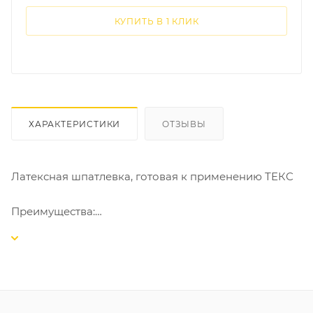
КУПИТЬ В 1 КЛИК
ХАРАКТЕРИСТИКИ
ОТЗЫВЫ
Латексная шпатлевка, готовая к применению ТЕКС
Преимущества:
Образует гладкую прочную поверхность;
Выравнивает поверхность и не растрескивается;
Легко наносится и шлифуется.
Основа: латексная;