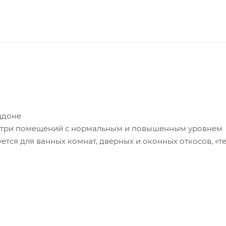
оддоне
нутри помещений с нормальным и повышенным уровнем
ется для ванных комнат, дверных и оконных откосов, «т
(пено- и газобетон) ,кирпич, цементная штукатурка
ка, текстурные обои, краска (возможно)