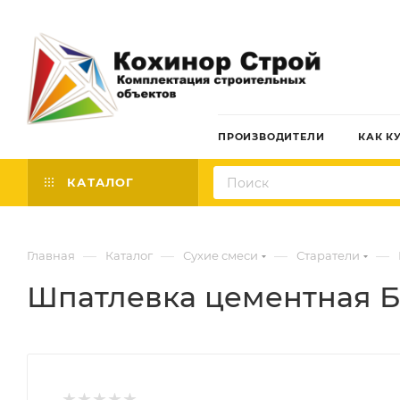
ПРОИЗВОДИТЕЛИ
КАК К
КАТАЛОГ
—
—
—
—
Главная
Каталог
Сухие смеси
Старатели
Шпатлевка цементная Ба