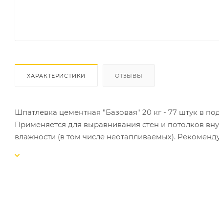
ХАРАКТЕРИСТИКИ
ОТЗЫВЫ
Шпатлевка цементная "Базовая" 20 кг - 77 штук в п
Применяется для выравнивания стен и потолков в
влажности (в том числе неотапливаемых). Рекоменду
балконов и террас
Тип основания: бетон, железобетон, ячеистый бетон 
Вид последующего покрытия: декоративная штукатур
Способ нанесения: ручной, механизированный
Рекомендуемая толщина слоя: 0,8 - 8 мм
Расход смеси при слое 1 мм: 1 кг/м²