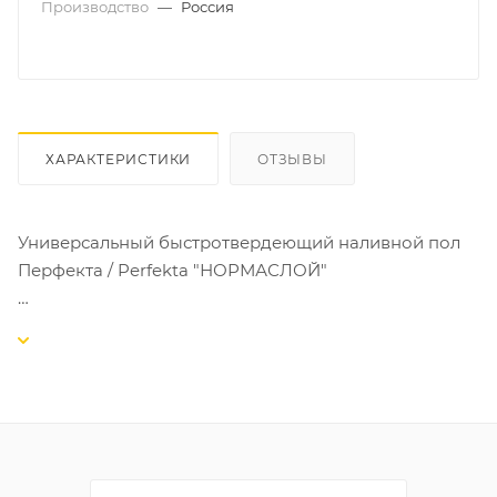
Производство
—
Россия
ХАРАКТЕРИСТИКИ
ОТЗЫВЫ
Универсальный быстротвердеющий наливной пол
Перфекта / Perfekta "НОРМАСЛОЙ"
Наливной пол для высококачественного
выравнивания всех типов полов с перепадами от 2
до 100 мм. Применяется как для базового
выравнивания и заполнения больших неровностей,
так и для тонкослойной чистовой отделки
существующих оснований. Рекомендуется для
использования в системе “тёплый пол”. Для