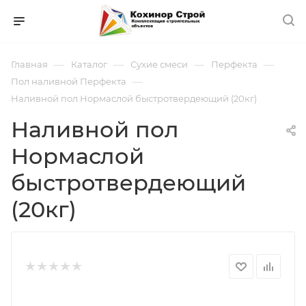
—
—
—
—
Главная
Каталог
Сухие смеси
Перфекта
—
Пол наливной Перфекта
Наливной пол Нормаслой быстротвердеющий (20кг)
Наливной пол
Нормаслой
быстротвердеющий
(20кг)