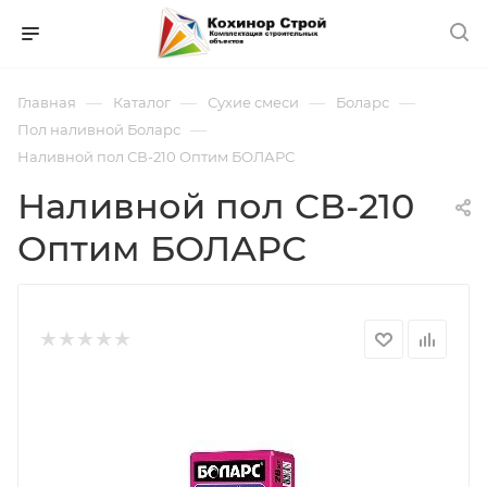
—
—
—
—
Главная
Каталог
Сухие смеси
Боларс
—
Пол наливной Боларс
Наливной пол СВ-210 Оптим БОЛАРС
Наливной пол СВ-210
Оптим БОЛАРС