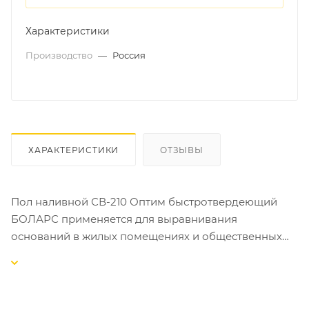
Характеристики
Производство
—
Россия
ХАРАКТЕРИСТИКИ
ОТЗЫВЫ
Пол наливной СВ-210 Оптим быстротвердеющий
БОЛАРС применяется для выравнивания
оснований в жилых помещениях и общественных
зданиях с нагрузкой на пол не более 150 кгс/см², с
последующим креплением напольных покрытий
(керамическая плитка, текстильные ковры,
пластиковые покрытия, линолеум, паркет и др.).