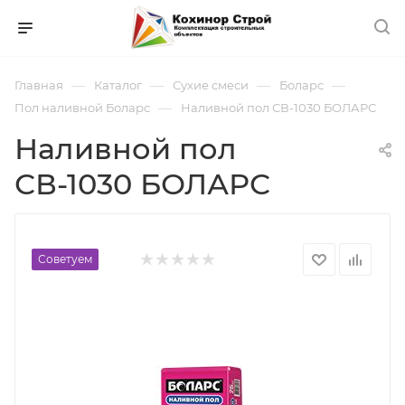
—
—
—
—
Главная
Каталог
Сухие смеси
Боларс
—
Пол наливной Боларс
Наливной пол СВ-1030 БОЛАРС
Наливной пол
СВ-1030 БОЛАРС
Советуем