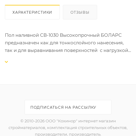
ХАРАКТЕРИСТИКИ
ОТЗЫВЫ
Пол наливной СВ-1030 Высокопрочный БОЛАРС
предназначен как для тонкослойного нанесения,
так и для выравнивания поверхностей с нагрузкой
на пол не более 200 кгс/см² под укладку напольных
покрытий (керамическая плитка, текстильные
ковры, пластиковые покрытия, линолеум, паркет и
др.).
Пол наливной цементный СВ-1030 Высокопрочный
БОЛАРС используется для устройства полов в
ПОДПИСАТЬСЯ НА РАССЫЛКУ
помещениях с любым уровнем влажности (в т.ч.
ванные комнаты, душевые, подвалы и т.п.), а также
© 2010-2026 ООО "Кохинор" интернет магазин
по основаниям, подверженным значительным
стройматериалов, комплектация строительных объектов,
температурным колебаниям (неотапливаемые
производители, производитель.