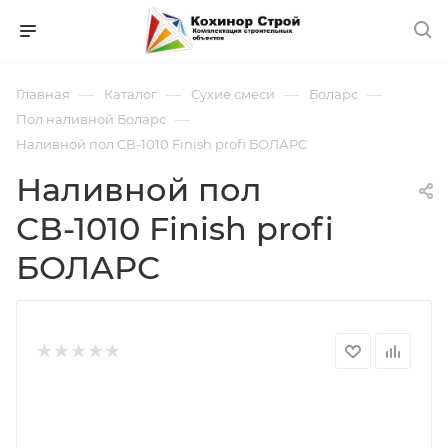
—
—
—
—
Главная
Каталог
Сухие смеси
Боларс
—
Пол наливной Боларс
Наливной пол СВ-1010 Finish profi БОЛАРС
Наливной пол
СВ-1010 Finish profi
БОЛАРС