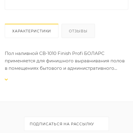
ХАРАКТЕРИСТИКИ
ОТЗЫВЫ
Пол наливной СВ-1010 Finish Profi БОЛАРС
применяется для финишного выравнивания полов
в помещениях бытового и административного
назначения, нагрузка в которых не превышает 200
кг/см² с последующим креплением напольных
покрытий (керамическая плитка, текстильные
ковры, пластиковые покрытия, линолеум, паркет и
др.).
Пол наливной СВ-1010 Finish Profi БОЛАРС
ПОДПИСАТЬСЯ НА РАССЫЛКУ
рекомендуется для выполнения