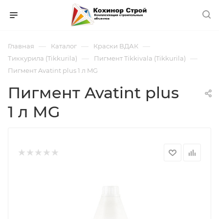
—
—
—
Главная
Каталог
Краски ВДАК
—
—
Тиккурила (Tikkurila)
Пигмент Tikkivala (Tikkurila)
Пигмент Avatint plus 1 л MG
Пигмент Avatint plus
1 л MG