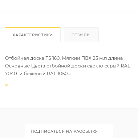
ХАРАКТЕРИСТИКИ
ОТЗЫВЫ
Отбойная доска TS 160. Мягкий ПВХ 25 м.п длина
Основные Цвета отбойной доски светло серый RAL
7040 и бежевый RAL 1050
Остальные цвета под заказ
Изделие легко монтируется на колонны и изогнутые
стены без нагрева монтажным феном. Доску можно
применять как плинтусную ленту и профиль для
защиты углов стен.
Многофункциональный профиль TS 160 имеет
специальные углубления, благодаря которым
ПОДПИСАТЬСЯ НА РАССЫЛКУ
изделие можно сложить так, чтобы получился