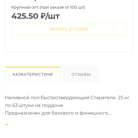
Крупный опт (при заказе от 100 шт)
425.50
₽
/шт
КУПИТЬ В 1 КЛИК
ХАРАКТЕРИСТИКИ
ОТЗЫВЫ
Наливной пол быстротвердеющий Старатели 25 кг
по 63 штуки на поддоне
Предназначен для базового и финишного
выравнивания оснований (бетонных, цементно-
песчаных, гипсовых, ангидридных) под
последующую укладку напольных покрытий (плитка,