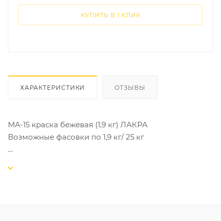
КУПИТЬ В 1 КЛИК
ХАРАКТЕРИСТИКИ
ОТЗЫВЫ
МА-15 краска бежевая (1,9 кг) ЛАКРА
Возможные фасовки по 1,9 кг/ 25 кг
Масляная краска МА-15 бежевая на льняном масле
ЛАКРА - это высококачественный продукт, который
используется как для внутренних, так и для
наружных работ. Она представляет собой эмульсию
пигментов в льняном масле, содержащую