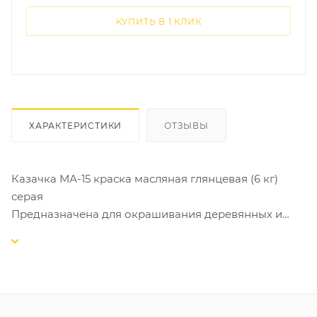
КУПИТЬ В 1 КЛИК
ХАРАКТЕРИСТИКИ
ОТЗЫВЫ
Казачка МА-15 краска масляная глянцевая (6 кг)
серая
Предназначена для окрашивания деревянных и
металлических поверхностей, например оконных
рам, подоконников, дверей, решёток,
металлических конструкций (не подходит для
окраски пола).
Применяется для работ снаружи и внутри