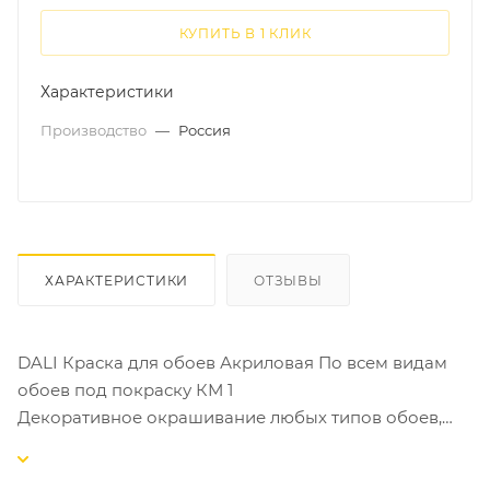
КУПИТЬ В 1 КЛИК
Характеристики
Производство
—
Россия
ХАРАКТЕРИСТИКИ
ОТЗЫВЫ
DALI Краска для обоев Акриловая По всем видам
обоев под покраску КМ 1
Декоративное окрашивание любых типов обоев,
стен и потолков в жилых и общественных
помещениях с повышенной эксплуатационный