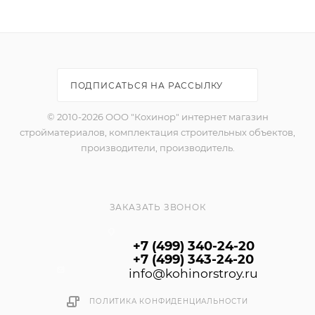
нагрузкой. Разрешена к применению в детских,
дошкольных, лечебных и общеобразовательных
учреждениях. Разрешена для окрашивания путей
эвакуации.
Расход в 1 слой 1 л до 12м2 в зависимости от качества
ПОДПИСАТЬСЯ НА РАССЫЛКУ
поверхности, толщины слоя и инструмента
© 2010-2026 ООО "Кохинор" интернет магазин
стройматериалов, комплектация строительных объектов,
производители, производитель.
ЗАКАЗАТЬ ЗВОНОК
+7 (499) 340-24-20
+7 (499) 343-24-20
info@kohinorstroy.ru
ПОЛИТИКА КОНФИДЕНЦИАЛЬНОСТИ