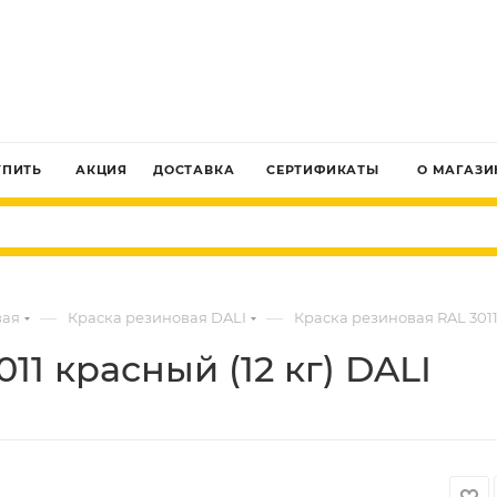
ЗАКАЗАТЬ ЗВОНОК
УПИТЬ
АКЦИЯ
ДОСТАВКА
СЕРТИФИКАТЫ
О МАГАЗИ
—
—
вая
Краска резиновая DALI
Краска резиновая RAL 3011 
11 красный (12 кг) DALI