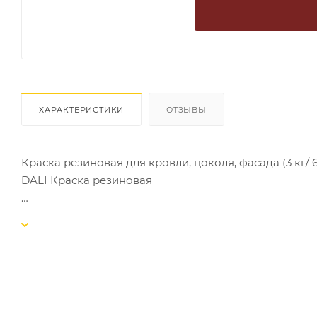
ХАРАКТЕРИСТИКИ
ОТЗЫВЫ
Краска резиновая для кровли, цоколя, фасада (3 кг/ 6 
DALI Краска резиновая
Резиновая краска готовые цвета
RAL9005 черный
RAL 5000 синий
Белая резиновая краска
Терракотовая резиновая краска
Серая резиновая краска