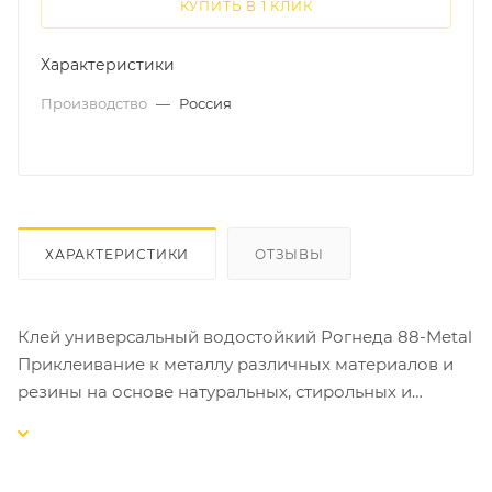
КУПИТЬ В 1 КЛИК
Характеристики
Производство
—
Россия
ХАРАКТЕРИСТИКИ
ОТЗЫВЫ
Клей универсальный водостойкий Рогнеда 88-Metal
Приклеивание к металлу различных материалов и
резины на основе натуральных, стирольных и
изопреновых каучуков.
Клей для металла, применяется на производстве, в
строительстве и в быту с целью приклеивания к