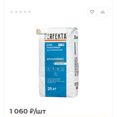
1 060
₽
/шт