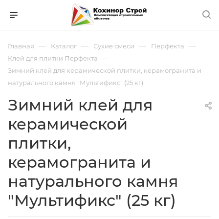
—
—
—
—
Главная
Каталог
Сухие смеси
Перфекта
—
Клей для плитки Перфекта
Зимний клей для керамической плитки, керамогранита и
натурального камня "Мультификс" (25 кг)
Зимний клей для
керамической
плитки,
керамогранита и
натурального камня
"Мультификс" (25 кг)