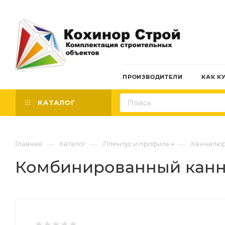
ПРОИЗВОДИТЕЛИ
КАК К
КАТАЛОГ
—
—
—
Главная
Каталог
Плинтус и профиль
Каннелюр
Комбинированный канне