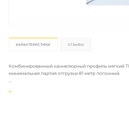
ХАРАКТЕРИСТИКИ
ОТЗЫВЫ
Комбинированный каннелюрный профиль мягкий Т
минимальная партия отгрузки 81 метр погонный.
Кромка уже соединена с основанием для простого и 
трехсоставного плинтуса. Мягкий каркас позволяет 
выполняется на клей с помощью подрезки стуслом б
Цена указана за 1 метр изделия. Высота плинтуса: 9
линолеума толщиной до 4 мм.
Благодаря своей скругляющей конструкции, этот прод