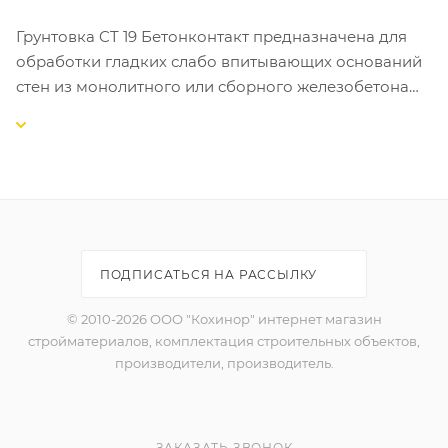
Грунтовка CT 19 Бетонконтакт предназначена для
обработки гладких слабо впитывающих оснований
стен из монолитного или сборного железобетона
перед нанесением плиточных клеев, цементных и
гипсовых штукатурок.
СВОЙСТВА:
-Супер Кварц: уникальный состав кварцевого
наполнителя для создания надежного сцепления;
-увеличивает адгезию всех видов штукатурок к
ПОДПИСАТЬСЯ НА РАССЫЛКУ
бетону;
-доступна также в морозостойкой версии для
© 2010-2026 ООО "Кохинор" интернет магазин
транспортировки в зимнее время;
стройматериалов, комплектация строительных объектов,
-пригодна для внутренних и наружных работ;
производители, производитель.
-готова к применению;
-экологически безопасна;
-поставляется в пластиковых ведрах по 3 кг, 5 кг и 15
ЗАКАЗАТЬ ЗВОНОК