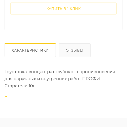
КУПИТЬ В 1 КЛИК
ХАРАКТЕРИСТИКИ
ОТЗЫВЫ
Грунтовка-концентрат глубокого проникновения
для наружных и внутренних работ ПРОФИ
Старатели 10л
Концентрат для профессионального применения.
Разбавляется водой в соотношении от 1:1 до 1:5 в
зависимости от впитывающей способности
поверхности и типа проводимых отделочных работ.