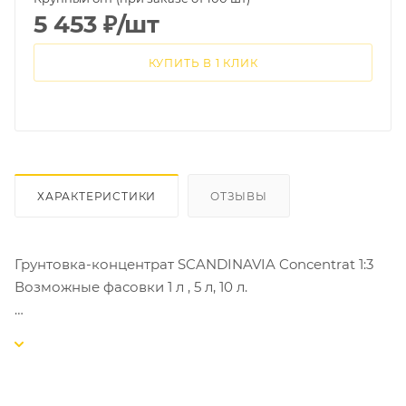
5 453
₽
/шт
КУПИТЬ В 1 КЛИК
ХАРАКТЕРИСТИКИ
ОТЗЫВЫ
Грунтовка-концентрат SCANDINAVIA Concentrat 1:3
Возможные фасовки 1 л , 5 л, 10 л.
Водоразбавляемый акрилатный укрепляющий
грунт-концентрат 1:3 глубокого проникновения для
наружных и внутренних работ. Специально для
детских комнат. Содержит вещества,